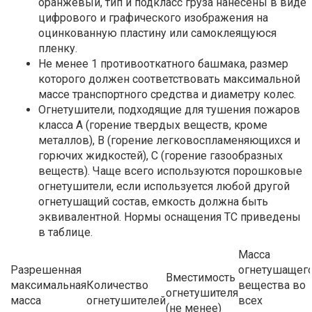
оранжевый, тип и подкласс груза нанесены в виде
цифрового и графического изображения на
оцинкованную пластину или самоклеящуюся
пленку.
Не менее 1 противооткатного башмака, размер
которого должен соответствовать максимальной
массе транспортного средства и диаметру колес.
Огнетушители, подходящие для тушения пожаров
класса А (горение твердых веществ, кроме
металлов), В (горение легковоспламеняющихся и
горючих жидкостей), С (горение газообразных
веществ). Чаще всего используются порошковые
огнетушители, если используется любой другой
огнетушащий состав, емкость должна быть
эквивалентной. Нормы оснащения ТС приведены
в таблице.
Масса
Разрешенная
огнетушащег
Вместимость
максимальная
Количество
вещества во
огнетушителя
масса
огнетушителей
всех
(не менее)