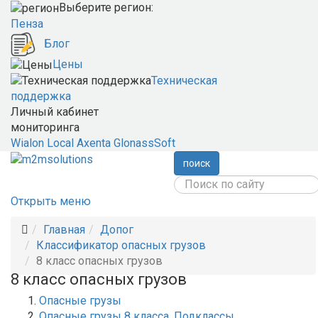
Выберите регион:
Пенза
Блог
Цены
Техническая
поддержка
Личный кабинет
мониторинга
Wialon Local
Axenta
GlonassSoft
поиск
Открыть меню
Главная
Допог
Классификатор опасных грузов
8 класс опасных грузов
8 класс опасных грузов
Опасные грузы
Опасные грузы 8 класса. Подклассы