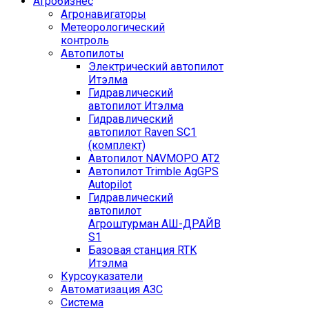
Агробизнес
Агронавигаторы
Метеорологический
контроль
Автопилоты
Электрический автопилот
Итэлма
Гидравлический
автопилот Итэлма
Гидравлический
автопилот Raven SC1
(комплект)
Автопилот NAVMOPO AT2
Автопилот Trimble AgGPS
Autopilot
Гидравлический
автопилот
Агроштурман АШ-ДРАЙВ
S1
Базовая станция RTK
Итэлма
Курсоуказатели
Автоматизация АЗС
Система