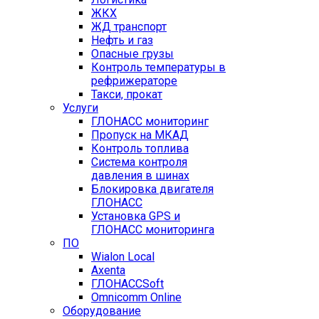
ЖКХ
ЖД транспорт
Нефть и газ
Опасные грузы
Контроль температуры в
рефрижераторе
Такси, прокат
Услуги
ГЛОНАСС мониторинг
Пропуск на МКАД
Контроль топлива
Система контроля
давления в шинах
Блокировка двигателя
ГЛОНАСС
Установка GPS и
ГЛОНАСС мониторинга
ПО
Wialon Local
Axenta
ГЛОНАССSoft
Оmnicomm Оnline
Оборудование