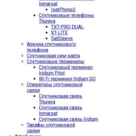
Inmarsat
IsatPhone2
Спутниковые телефоны
Thuraya
TXT-PRO DUAL
XT-LITE
SatSleeve
Аренда спутникового
телефона
Спутниковая сим-карта
Спутниковые терминалы
Спутниковый терминал
Iridium Pilot
Wi Fi терминал Iridium GO
Операторы спутниковой
связи
Спутниковая связь
Thuraya
Спутниковая связь
Inmarsat
Спутниковая связь Iridium
Тарифы спутниковой
связи