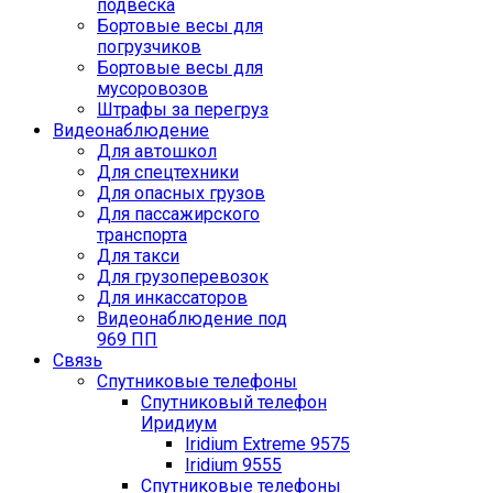
подвеска
Бортовые весы для
погрузчиков
Бортовые весы для
мусоровозов
Штрафы за перегруз
Видеонаблюдение
Для автошкол
Для спецтехники
Для опасных грузов
Для пассажирского
транспорта
Для такси
Для грузоперевозок
Для инкассаторов
Видеонаблюдение под
969 ПП
Связь
Спутниковые телефоны
Спутниковый телефон
Иридиум
Iridium Extreme 9575
Iridium 9555
Спутниковые телефоны