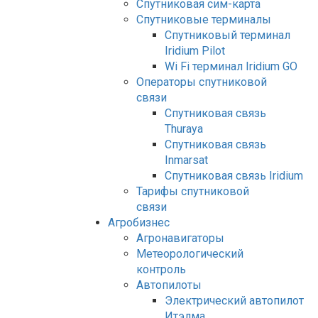
Спутниковая сим-карта
Спутниковые терминалы
Спутниковый терминал
Iridium Pilot
Wi Fi терминал Iridium GO
Операторы спутниковой
связи
Спутниковая связь
Thuraya
Спутниковая связь
Inmarsat
Спутниковая связь Iridium
Тарифы спутниковой
связи
Агробизнес
Агронавигаторы
Метеорологический
контроль
Автопилоты
Электрический автопилот
Итэлма