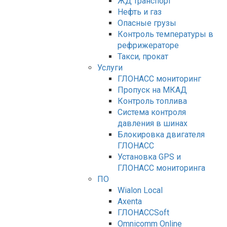
ЖД транспорт
Нефть и газ
Опасные грузы
Контроль температуры в
рефрижераторе
Такси, прокат
Услуги
ГЛОНАСС мониторинг
Пропуск на МКАД
Контроль топлива
Система контроля
давления в шинах
Блокировка двигателя
ГЛОНАСС
Установка GPS и
ГЛОНАСС мониторинга
ПО
Wialon Local
Axenta
ГЛОНАССSoft
Оmnicomm Оnline