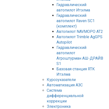
Гидравлический
автопилот Итэлма
Гидравлический
автопилот Raven SC1
(комплект)
Автопилот NAVMOPO AT2
Автопилот Trimble AgGPS
Autopilot
Гидравлический
автопилот
Агроштурман АШ-ДРАЙВ
S1
Базовая станция RTK
Итэлма
Курсоуказатели
Автоматизация АЗС
Система
дифференциальной
коррекции
Электроника