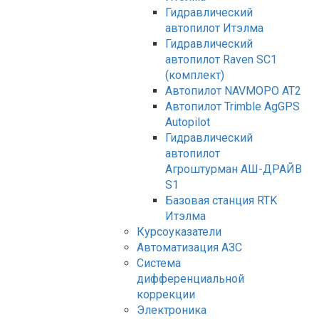
Гидравлический
автопилот Итэлма
Гидравлический
автопилот Raven SC1
(комплект)
Автопилот NAVMOPO AT2
Автопилот Trimble AgGPS
Autopilot
Гидравлический
автопилот
Агроштурман АШ-ДРАЙВ
S1
Базовая станция RTK
Итэлма
Курсоуказатели
Автоматизация АЗС
Система
дифференциальной
коррекции
Электроника