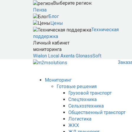
Выберите регион:
Пенза
Блог
Цены
Техническая
поддержка
Личный кабинет
мониторинга
Wialon Local
Axenta
GlonassSoft
Заказ
Мониторинг
Готовые решения
Грузовой транспорт
Спецтехника
Сельхозтехника
Общественный транспорт
Логистика
ЖКХ
ЖД транспорт