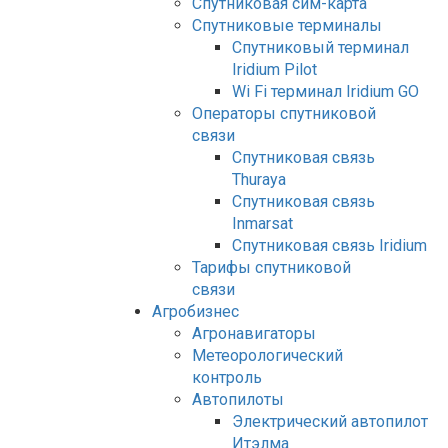
Спутниковая сим-карта
Спутниковые терминалы
Спутниковый терминал
Iridium Pilot
Wi Fi терминал Iridium GO
Операторы спутниковой
связи
Спутниковая связь
Thuraya
Спутниковая связь
Inmarsat
Спутниковая связь Iridium
Тарифы спутниковой
связи
Агробизнес
Агронавигаторы
Метеорологический
контроль
Автопилоты
Электрический автопилот
Итэлма