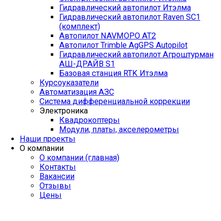
Гидравлический автопилот Итэлма
Гидравлический автопилот Raven SC1
(комплект)
Автопилот NAVMOPO AT2
Автопилот Trimble AgGPS Autopilot
Гидравлический автопилот Агроштурман
АШ-ДРАЙВ S1
Базовая станция RTK Итэлма
Курсоуказатели
Автоматизация АЗС
Система дифференциальной коррекции
Электроника
Квадрокоптеры
Модули, платы, акселерометры
Наши проекты
О компании
О компании (главная)
Контакты
Вакансии
Отзывы
Цены