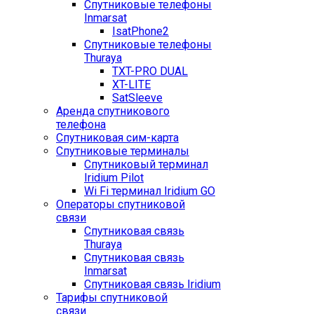
Спутниковые телефоны
Inmarsat
IsatPhone2
Спутниковые телефоны
Thuraya
TXT-PRO DUAL
XT-LITE
SatSleeve
Аренда спутникового
телефона
Спутниковая сим-карта
Спутниковые терминалы
Спутниковый терминал
Iridium Pilot
Wi Fi терминал Iridium GO
Операторы спутниковой
связи
Спутниковая связь
Thuraya
Спутниковая связь
Inmarsat
Спутниковая связь Iridium
Тарифы спутниковой
связи