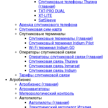
Спутниковые телефоны Thuraya
(главная)
TXT-PRO DUAL
XT-LITE
SatSleeve
Аренда спутникового телефона
Спутниковая сим-карта
Спутниковые терминалы
Спутниковые терминалы (главная)
Спутниковый терминал Iridium Pilot
Wi Fi терминал Iridium GO
Операторы спутниковой связи
Операторы спутниковой связи (главная)
Спутниковая связь Thuraya
Спутниковая связь Inmarsat
Спутниковая связь Iridium
Тарифы спутниковой связи
Агробизнес
Агробизнес (главная)
Агронавигаторы
Метеорологический контроль
Автопилоты
Автопилоты (главная)
Электрический автопилот Итэлма