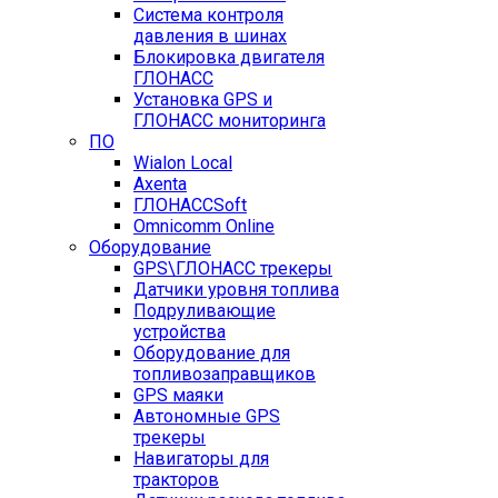
Система контроля
давления в шинах
Блокировка двигателя
ГЛОНАСС
Установка GPS и
ГЛОНАСС мониторинга
ПО
Wialon Local
Axenta
ГЛОНАССSoft
Оmnicomm Оnline
Оборудование
GPS\ГЛОНАСС трекеры
Датчики уровня топлива
Подруливающие
устройства
Оборудование для
топливозаправщиков
GPS маяки
Автономные GPS
трекеры
Навигаторы для
тракторов