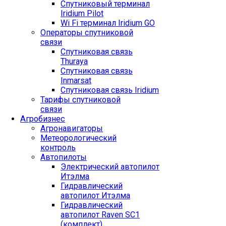
Спутниковый терминал
Iridium Pilot
Wi Fi терминал Iridium GO
Операторы спутниковой
связи
Спутниковая связь
Thuraya
Спутниковая связь
Inmarsat
Спутниковая связь Iridium
Тарифы спутниковой
связи
Агробизнес
Агронавигаторы
Метеорологический
контроль
Автопилоты
Электрический автопилот
Итэлма
Гидравлический
автопилот Итэлма
Гидравлический
автопилот Raven SC1
(комплект)