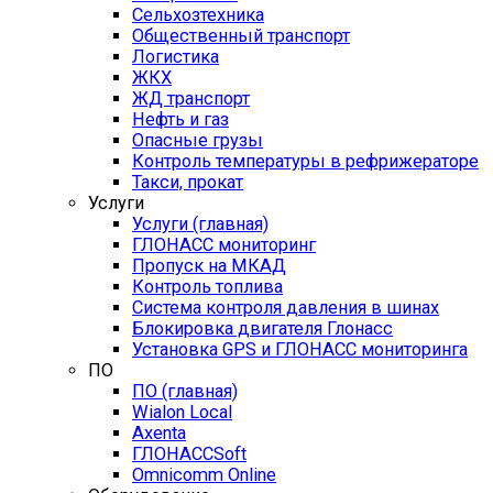
Сельхозтехника
Общественный транспорт
Логистика
ЖКХ
ЖД транспорт
Нефть и газ
Опасные грузы
Контроль температуры в рефрижераторе
Такси, прокат
Услуги
Услуги (главная)
ГЛОНАСС мониторинг
Пропуск на МКАД
Контроль топлива
Система контроля давления в шинах
Блокировка двигателя Глонасс
Установка GPS и ГЛОНАСС мониторинга
ПО
ПО (главная)
Wialon Local
Axenta
ГЛОНАССSoft
Оmnicomm Оnline