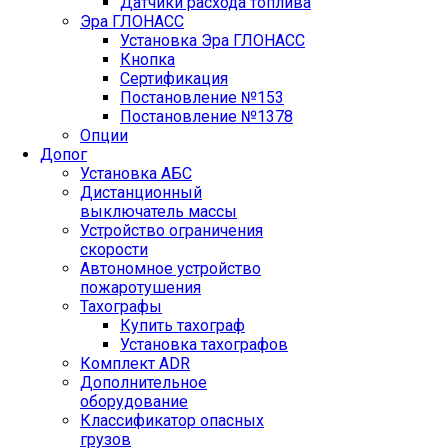
Датчики расхода топлива
Эра ГЛОНАСС
Установка Эра ГЛОНАСС
Кнопка
Сертификация
Постановление №153
Постановление №1378
Опции
Допог
Установка АБС
Дистанционный
выключатель массы
Устройство ограничения
скорости
Автономное устройство
пожаротушения
Тахографы
Купить тахограф
Установка тахографов
Комплект ADR
Дополнительное
оборудование
Классификатор опасных
грузов