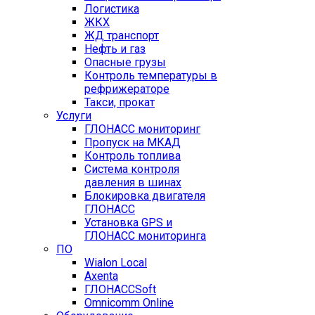
Логистика
ЖКХ
ЖД транспорт
Нефть и газ
Опасные грузы
Контроль температуры в
рефрижераторе
Такси, прокат
Услуги
ГЛОНАСС мониторинг
Пропуск на МКАД
Контроль топлива
Система контроля
давления в шинах
Блокировка двигателя
ГЛОНАСС
Установка GPS и
ГЛОНАСС мониторинга
ПО
Wialon Local
Axenta
ГЛОНАССSoft
Оmnicomm Оnline