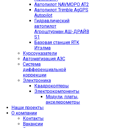
Автопилот NAVMOPO AT2
Автопилот Trimble AgGPS
Autopilot
Гидравлический
автопилот
Агроштурман АШ-ДРАЙВ
S1
Базовая станция RTK
Итэлма
Курсоуказатели
Автоматизация АЗС
Система
дифференциальной
коррекции
Электроника
Квадрокоптеры
Электрокомпоненты
Модули, платы,
акселерометры
Наши проекты
О компании
Контакты
Вакансии