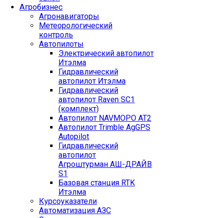
Агробизнес
Агронавигаторы
Метеорологический
контроль
Автопилоты
Электрический автопилот
Итэлма
Гидравлический
автопилот Итэлма
Гидравлический
автопилот Raven SC1
(комплект)
Автопилот NAVMOPO AT2
Автопилот Trimble AgGPS
Autopilot
Гидравлический
автопилот
Агроштурман АШ-ДРАЙВ
S1
Базовая станция RTK
Итэлма
Курсоуказатели
Автоматизация АЗС